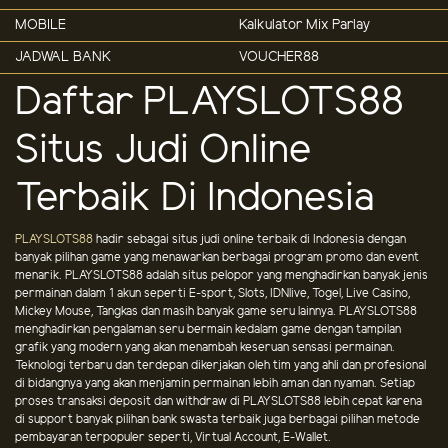
MOBILE
Kalkulator Mix Parlay
JADWAL BANK
VOUCHER88
Daftar PLAYSLOTS88
Situs Judi Online
Terbaik Di Indonesia
PLAYSLOTS88
hadir sebagai situs judi online terbaik di Indonesia dengan
banyak pilihan game yang menawarkan berbagai program promo dan event
menarik. PLAYSLOTS88 adalah situs pelopor yang menghadirkan banyak jenis
permainan dalam 1 akun seperti E-sport, Slots, IDNlive, Togel, Live Casino,
Mickey Mouse, Tangkas dan masih banyak game seru lainnya. PLAYSLOTS88
menghadirkan pengalaman seru bermain kedalam game dengan tampilan
grafik yang modern yang akan menambah keseruan sensasi permainan.
Teknologi terbaru dan terdepan dikerjakan oleh tim yang ahli dan profesional
di bidangnya yang akan menjamin permainan lebih aman dan nyaman. Setiap
proses transaksi deposit dan withdraw di PLAYSLOTS88 lebih cepat karena
di support banyak pilihan bank swasta terbaik juga berbagai pilihan metode
pembayaran terpopuler seperti, Virtual Account, E-Wallet.