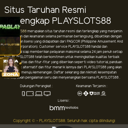
Situs Taruhan Resmi
Terlengkap PLAYSLOTS88
PLAYSLOTS88
merupakan situs taruhan resmi dan terlengkap yang menjamin
kenyamanan dan keamanan selama permainan berlangsung, dibuktikan dengan
legalitas dan lisensi yang didapatkan dari PAGCOR (Philippine Amusement And
Gaming Corporation). Customer service PLAYSLOTS88 handal dan
profesional siap memberikan pelayanan maksimal selama 24 jam penuh setiap
hari. PLAYSLOTS88 telah berkomitmen untuk meningkatkan kualitas terbaik
melalui fasilitas dan fitur-fitur yang diberikan seperti video tutorial, panduan
betting, link alternatif dan fitur menarik lainnya dari PLAYSLOTS88 yang akan
membantu menuju kemenangan. Daftar sekarang dan nikmati kesempatan
mendapatkan pengalaman seru dan menyenangkan bersama PLAYSLOTS88 .
Dukungan Perangkat :
Keamanan Terjamin :
Lisensi :
Copyright © - PLAYSLOTS88. Seluruh hak cipta dilindungi