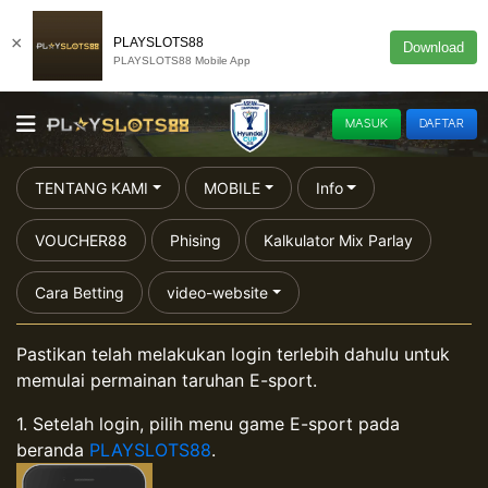
×
PLAYSLOTS88
Download
PLAYSLOTS88 Mobile App
MASUK
DAFTAR
TENTANG KAMI
MOBILE
Info
VOUCHER88
Phising
Kalkulator Mix Parlay
Cara Betting
video-website
Pastikan telah melakukan login terlebih dahulu untuk
memulai permainan taruhan E-sport.
1. Setelah login, pilih menu game E-sport pada
beranda
PLAYSLOTS88
.